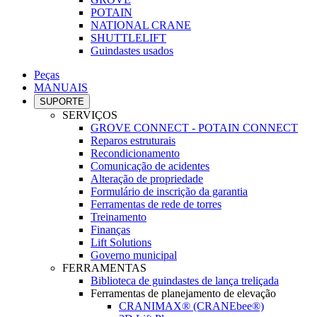
POTAIN
NATIONAL CRANE
SHUTTLELIFT
Guindastes usados
Peças
MANUAIS
SUPORTE
SERVIÇOS
GROVE CONNECT - POTAIN CONNECT
Reparos estruturais
Recondicionamento
Comunicação de acidentes
Alteração de propriedade
Formulário de inscrição da garantia
Ferramentas de rede de torres
Treinamento
Finanças
Lift Solutions
Governo municipal
FERRAMENTAS
Biblioteca de guindastes de lança treliçada
Ferramentas de planejamento de elevação
CRANIMAX® (CRANEbee®)