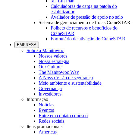
3D Lift Plan
Calculadoras de carga na patola do
estabilizador
Avaliador de pressão de apoio no solo
Sistema de gerenciamento de frotas CraneSTAR
Folheto de recursos e benefícios do
CraneSTAR
Formulário de ativação do CraneSTAR
EMPRESA
Sobre a Manitowoc
Nossos valores
Nossa estratégia
Our Culture
The Manitowoc Way
A Nossa Visão de segurança
Meio ambiente e sustentabilidade
Governança
Investidores
Informação
Notícias
Eventos
Entre em contato conosco
Redes sociais
Itens promocionais
Américas