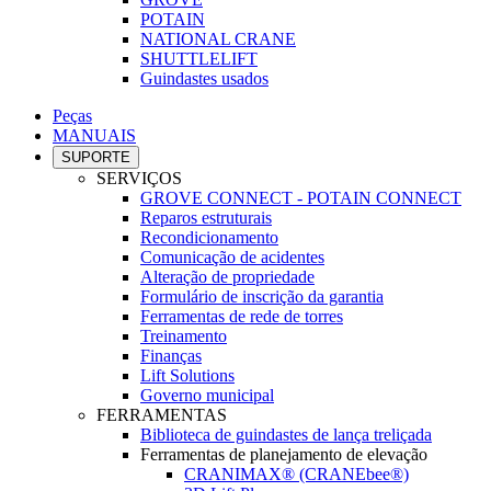
POTAIN
NATIONAL CRANE
SHUTTLELIFT
Guindastes usados
Peças
MANUAIS
SUPORTE
SERVIÇOS
GROVE CONNECT - POTAIN CONNECT
Reparos estruturais
Recondicionamento
Comunicação de acidentes
Alteração de propriedade
Formulário de inscrição da garantia
Ferramentas de rede de torres
Treinamento
Finanças
Lift Solutions
Governo municipal
FERRAMENTAS
Biblioteca de guindastes de lança treliçada
Ferramentas de planejamento de elevação
CRANIMAX® (CRANEbee®)