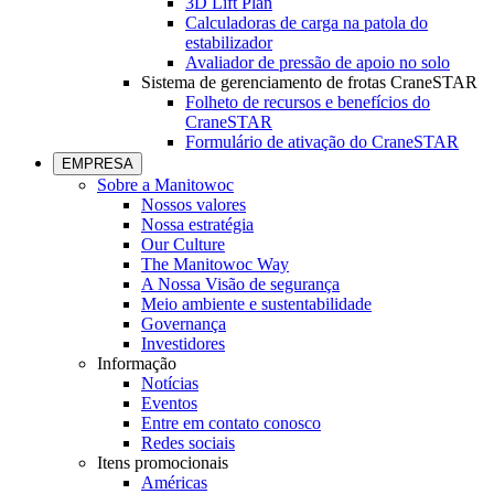
3D Lift Plan
Calculadoras de carga na patola do
estabilizador
Avaliador de pressão de apoio no solo
Sistema de gerenciamento de frotas CraneSTAR
Folheto de recursos e benefícios do
CraneSTAR
Formulário de ativação do CraneSTAR
EMPRESA
Sobre a Manitowoc
Nossos valores
Nossa estratégia
Our Culture
The Manitowoc Way
A Nossa Visão de segurança
Meio ambiente e sustentabilidade
Governança
Investidores
Informação
Notícias
Eventos
Entre em contato conosco
Redes sociais
Itens promocionais
Américas