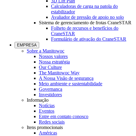
3D Lift Plan
Calculadoras de carga na patola do
estabilizador
Avaliador de pressão de apoio no solo
Sistema de gerenciamento de frotas CraneSTAR
Folheto de recursos e benefícios do
CraneSTAR
Formulário de ativação do CraneSTAR
EMPRESA
Sobre a Manitowoc
Nossos valores
Nossa estratégia
Our Culture
The Manitowoc Way
A Nossa Visão de segurança
Meio ambiente e sustentabilidade
Governança
Investidores
Informação
Notícias
Eventos
Entre em contato conosco
Redes sociais
Itens promocionais
Américas