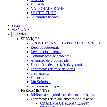
POTAIN
NATIONAL CRANE
SHUTTLELIFT
Guindastes usados
Peças
MANUAIS
SUPORTE
SERVIÇOS
GROVE CONNECT - POTAIN CONNECT
Reparos estruturais
Recondicionamento
Comunicação de acidentes
Alteração de propriedade
Formulário de inscrição da garantia
Ferramentas de rede de torres
Treinamento
Finanças
Lift Solutions
Governo municipal
FERRAMENTAS
Biblioteca de guindastes de lança treliçada
Ferramentas de planejamento de elevação
CRANIMAX® (CRANEbee®)