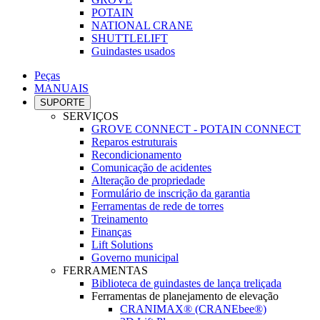
POTAIN
NATIONAL CRANE
SHUTTLELIFT
Guindastes usados
Peças
MANUAIS
SUPORTE
SERVIÇOS
GROVE CONNECT - POTAIN CONNECT
Reparos estruturais
Recondicionamento
Comunicação de acidentes
Alteração de propriedade
Formulário de inscrição da garantia
Ferramentas de rede de torres
Treinamento
Finanças
Lift Solutions
Governo municipal
FERRAMENTAS
Biblioteca de guindastes de lança treliçada
Ferramentas de planejamento de elevação
CRANIMAX® (CRANEbee®)