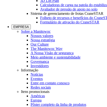
3D Lift Plan
Calculadoras de carga na patola do estabiliz
Avaliador de pressão de apoio no solo
Sistema de gerenciamento de frotas CraneSTAR
Folheto de recursos e benefícios do Crane
Formulário de ativação do CraneSTAR
EMPRESA
Sobre a Manitowoc
Nossos valores
Nossa estratégia
Our Culture
The Manitowoc Way
A Nossa Visão de segurança
Meio ambiente e sustentabilidade
Governança
Investidores
Informação
Notícias
Eventos
Entre em contato conosco
Redes sociais
Itens promocionais
Américas
Europa
Pôster completo da linha de produtos