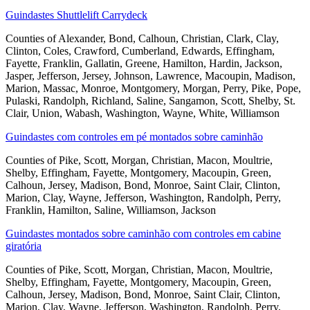
Guindastes Shuttlelift Carrydeck
Counties of Alexander, Bond, Calhoun, Christian, Clark, Clay,
Clinton, Coles, Crawford, Cumberland, Edwards, Effingham,
Fayette, Franklin, Gallatin, Greene, Hamilton, Hardin, Jackson,
Jasper, Jefferson, Jersey, Johnson, Lawrence, Macoupin, Madison,
Marion, Massac, Monroe, Montgomery, Morgan, Perry, Pike, Pope,
Pulaski, Randolph, Richland, Saline, Sangamon, Scott, Shelby, St.
Clair, Union, Wabash, Washington, Wayne, White, Williamson
Guindastes com controles em pé montados sobre caminhão
Counties of Pike, Scott, Morgan, Christian, Macon, Moultrie,
Shelby, Effingham, Fayette, Montgomery, Macoupin, Green,
Calhoun, Jersey, Madison, Bond, Monroe, Saint Clair, Clinton,
Marion, Clay, Wayne, Jefferson, Washington, Randolph, Perry,
Franklin, Hamilton, Saline, Williamson, Jackson
Guindastes montados sobre caminhão com controles em cabine
giratória
Counties of Pike, Scott, Morgan, Christian, Macon, Moultrie,
Shelby, Effingham, Fayette, Montgomery, Macoupin, Green,
Calhoun, Jersey, Madison, Bond, Monroe, Saint Clair, Clinton,
Marion, Clay, Wayne, Jefferson, Washington, Randolph, Perry,