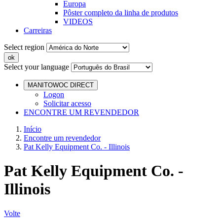
Europa
Pôster completo da linha de produtos
VIDEOS
Carreiras
Select region
Select your language
MANITOWOC DIRECT
Logon
Solicitar acesso
ENCONTRE UM REVENDEDOR
Início
Encontre um revendedor
Pat Kelly Equipment Co. - Illinois
Pat Kelly Equipment Co. -
Illinois
Volte