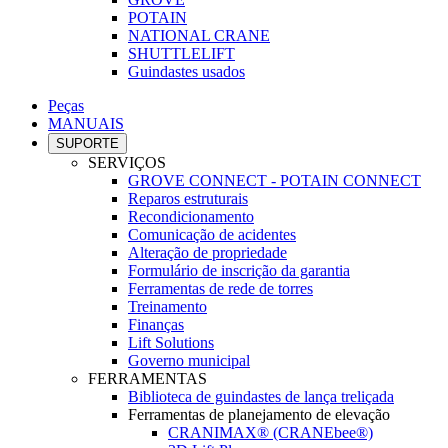
POTAIN
NATIONAL CRANE
SHUTTLELIFT
Guindastes usados
Peças
MANUAIS
SUPORTE
SERVIÇOS
GROVE CONNECT - POTAIN CONNECT
Reparos estruturais
Recondicionamento
Comunicação de acidentes
Alteração de propriedade
Formulário de inscrição da garantia
Ferramentas de rede de torres
Treinamento
Finanças
Lift Solutions
Governo municipal
FERRAMENTAS
Biblioteca de guindastes de lança treliçada
Ferramentas de planejamento de elevação
CRANIMAX® (CRANEbee®)