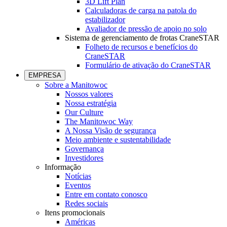
3D Lift Plan
Calculadoras de carga na patola do
estabilizador
Avaliador de pressão de apoio no solo
Sistema de gerenciamento de frotas CraneSTAR
Folheto de recursos e benefícios do
CraneSTAR
Formulário de ativação do CraneSTAR
EMPRESA
Sobre a Manitowoc
Nossos valores
Nossa estratégia
Our Culture
The Manitowoc Way
A Nossa Visão de segurança
Meio ambiente e sustentabilidade
Governança
Investidores
Informação
Notícias
Eventos
Entre em contato conosco
Redes sociais
Itens promocionais
Américas