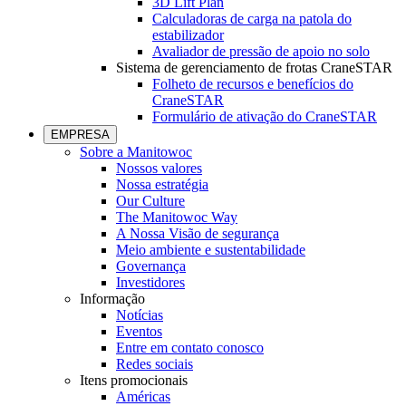
3D Lift Plan
Calculadoras de carga na patola do
estabilizador
Avaliador de pressão de apoio no solo
Sistema de gerenciamento de frotas CraneSTAR
Folheto de recursos e benefícios do
CraneSTAR
Formulário de ativação do CraneSTAR
EMPRESA
Sobre a Manitowoc
Nossos valores
Nossa estratégia
Our Culture
The Manitowoc Way
A Nossa Visão de segurança
Meio ambiente e sustentabilidade
Governança
Investidores
Informação
Notícias
Eventos
Entre em contato conosco
Redes sociais
Itens promocionais
Américas