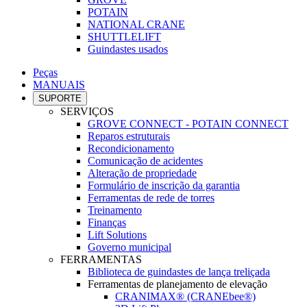
POTAIN
NATIONAL CRANE
SHUTTLELIFT
Guindastes usados
Peças
MANUAIS
SUPORTE
SERVIÇOS
GROVE CONNECT - POTAIN CONNECT
Reparos estruturais
Recondicionamento
Comunicação de acidentes
Alteração de propriedade
Formulário de inscrição da garantia
Ferramentas de rede de torres
Treinamento
Finanças
Lift Solutions
Governo municipal
FERRAMENTAS
Biblioteca de guindastes de lança treliçada
Ferramentas de planejamento de elevação
CRANIMAX® (CRANEbee®)