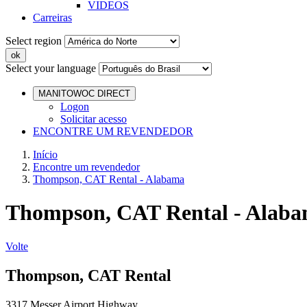
VIDEOS
Carreiras
Select region
Select your language
MANITOWOC DIRECT
Logon
Solicitar acesso
ENCONTRE UM REVENDEDOR
Início
Encontre um revendedor
Thompson, CAT Rental - Alabama
Thompson, CAT Rental - Alab
Volte
Thompson, CAT Rental
3317 Messer Airport Highway