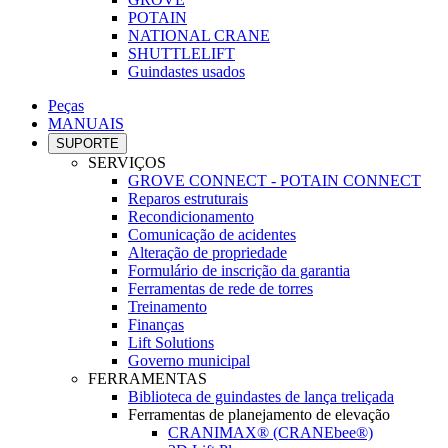
POTAIN
NATIONAL CRANE
SHUTTLELIFT
Guindastes usados
Peças
MANUAIS
SUPORTE
SERVIÇOS
GROVE CONNECT - POTAIN CONNECT
Reparos estruturais
Recondicionamento
Comunicação de acidentes
Alteração de propriedade
Formulário de inscrição da garantia
Ferramentas de rede de torres
Treinamento
Finanças
Lift Solutions
Governo municipal
FERRAMENTAS
Biblioteca de guindastes de lança treliçada
Ferramentas de planejamento de elevação
CRANIMAX® (CRANEbee®)