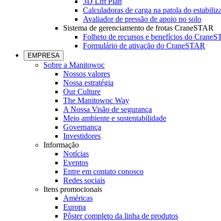
3D Lift Plan
Calculadoras de carga na patola do estabiliz
Avaliador de pressão de apoio no solo
Sistema de gerenciamento de frotas CraneSTAR
Folheto de recursos e benefícios do Crane
Formulário de ativação do CraneSTAR
EMPRESA
Sobre a Manitowoc
Nossos valores
Nossa estratégia
Our Culture
The Manitowoc Way
A Nossa Visão de segurança
Meio ambiente e sustentabilidade
Governança
Investidores
Informação
Notícias
Eventos
Entre em contato conosco
Redes sociais
Itens promocionais
Américas
Europa
Pôster completo da linha de produtos