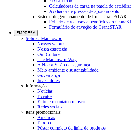
3D Lift Plan
Calculadoras de carga na patola do estabiliz
Avaliador de pressão de apoio no solo
Sistema de gerenciamento de frotas CraneSTAR
Folheto de recursos e benefícios do Crane
Formulário de ativação do CraneSTAR
EMPRESA
Sobre a Manitowoc
Nossos valores
Nossa estratégia
Our Culture
The Manitowoc Way
A Nossa Visão de segurança
Meio ambiente e sustentabilidade
Governança
Investidores
Informação
Notícias
Eventos
Entre em contato conosco
Redes sociais
Itens promocionais
Américas
Europa
Pôster completo da linha de produtos