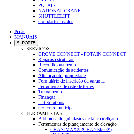
POTAIN
NATIONAL CRANE
SHUTTLELIFT
Guindastes usados
Peças
MANUAIS
SUPORTE
SERVIÇOS
GROVE CONNECT - POTAIN CONNECT
Reparos estruturais
Recondicionamento
Comunicação de acidentes
Alteração de propriedade
Formulário de inscrição da garantia
Ferramentas de rede de torres
Treinamento
Finanças
Lift Solutions
Governo municipal
FERRAMENTAS
Biblioteca de guindastes de lança treliçada
Ferramentas de planejamento de elevação
CRANIMAX® (CRANEbee®)