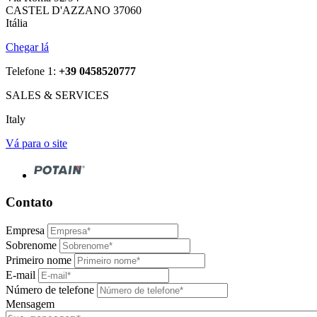
CASTEL D'AZZANO 37060
Itália
Chegar lá
Telefone 1:
+39 0458520777
SALES & SERVICES
Italy
Vá para o site
Contato
Empresa
Sobrenome
Primeiro nome
E-mail
Número de telefone
Mensagem