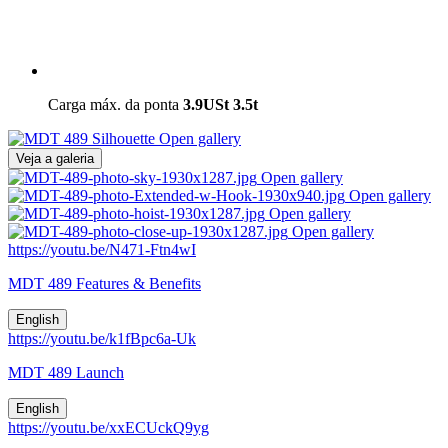
Carga máx. da ponta
3.9USt
3.5t
Open gallery
Veja a galeria
Open gallery
Open gallery
Open gallery
Open gallery
https://youtu.be/N471-Ftn4wI
MDT 489 Features & Benefits
English
https://youtu.be/k1fBpc6a-Uk
MDT 489 Launch
English
https://youtu.be/xxECUckQ9yg