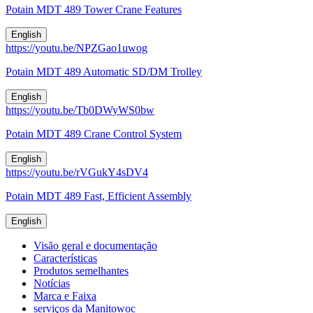
Potain MDT 489 Tower Crane Features
English
https://youtu.be/NPZGao1uwog
Potain MDT 489 Automatic SD/DM Trolley
English
https://youtu.be/Tb0DWyWS0bw
Potain MDT 489 Crane Control System
English
https://youtu.be/rVGukY4sDV4
Potain MDT 489 Fast, Efficient Assembly
English
Visão geral e documentação
Características
Produtos semelhantes
Notícias
Marca e Faixa
serviços da Manitowoc