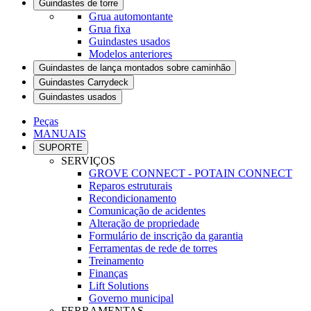
Guindastes de torre
Grua automontante
Grua fixa
Guindastes usados
Modelos anteriores
Guindastes de lança montados sobre caminhão
Guindastes Carrydeck
Guindastes usados
Peças
MANUAIS
SUPORTE
SERVIÇOS
GROVE CONNECT - POTAIN CONNECT
Reparos estruturais
Recondicionamento
Comunicação de acidentes
Alteração de propriedade
Formulário de inscrição da garantia
Ferramentas de rede de torres
Treinamento
Finanças
Lift Solutions
Governo municipal
FERRAMENTAS