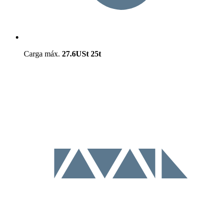
Carga máx.
27.6USt
25t