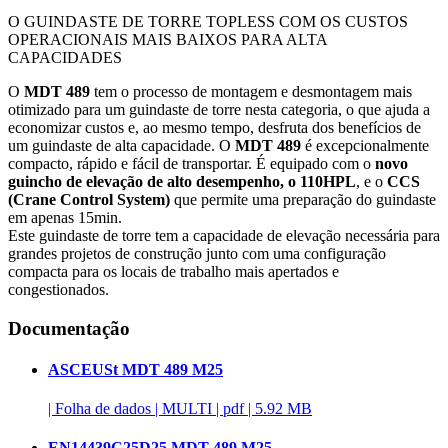
O GUINDASTE DE TORRE TOPLESS COM OS CUSTOS
OPERACIONAIS MAIS BAIXOS PARA ALTA
CAPACIDADES
O
MDT 489
tem o processo de montagem e desmontagem mais
otimizado para um guindaste de torre nesta categoria, o que ajuda a
economizar custos e, ao mesmo tempo, desfruta dos benefícios de
um guindaste de alta capacidade. O
MDT 489
é excepcionalmente
compacto, rápido e fácil de transportar. É equipado com o
novo
guincho de elevação de alto desempenho, o 110HPL
, e o
CCS
(Crane Control System)
que permite uma preparação do guindaste
em apenas 15min.
Este guindaste de torre tem a capacidade de elevação necessária para
grandes projetos de construção junto com uma configuração
compacta para os locais de trabalho mais apertados e
congestionados.
Documentação
ASCEUSt MDT 489 M25
|
Folha de dados
|
MULTI
|
pdf
|
5.92 MB
EN14439C25D25 MDT 489 M25