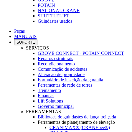
POTAIN
NATIONAL CRANE
SHUTTLELIFT
Guindastes usados
Peças
MANUAIS
SUPORTE
SERVIÇOS
GROVE CONNECT - POTAIN CONNECT
Reparos estruturais
Recondicionamento
Comunicação de acidentes
Alteração de propriedade
Formulário de inscrição da garantia
Ferramentas de rede de torres
Treinamento
Finanças
Lift Solutions
Governo municipal
FERRAMENTAS
Biblioteca de guindastes de lança treliçada
Ferramentas de planejamento de elevação
CRANIMAX® (CRANEbee®)