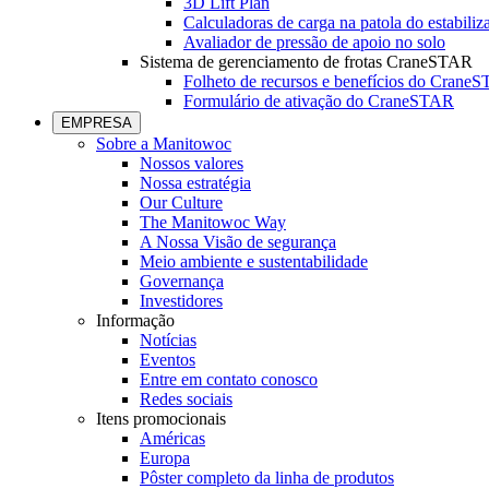
3D Lift Plan
Calculadoras de carga na patola do estabiliz
Avaliador de pressão de apoio no solo
Sistema de gerenciamento de frotas CraneSTAR
Folheto de recursos e benefícios do Crane
Formulário de ativação do CraneSTAR
EMPRESA
Sobre a Manitowoc
Nossos valores
Nossa estratégia
Our Culture
The Manitowoc Way
A Nossa Visão de segurança
Meio ambiente e sustentabilidade
Governança
Investidores
Informação
Notícias
Eventos
Entre em contato conosco
Redes sociais
Itens promocionais
Américas
Europa
Pôster completo da linha de produtos