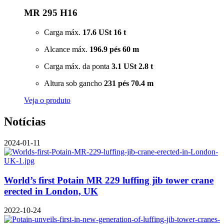
MR 295 H16
Carga máx.
17.6 USt
16 t
Alcance máx.
196.9 pés
60 m
Carga máx. da ponta
3.1 USt
2.8 t
Altura sob gancho
231 pés
70.4 m
Veja o produto
Notícias
2024-01-11
World’s first Potain MR 229 luffing jib tower crane
erected in London, UK
2022-10-24