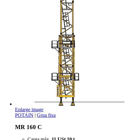
Enlarge image
POTAIN
|
Grua fixa
MR 160 C
Carga máx.
11 USt
10 t