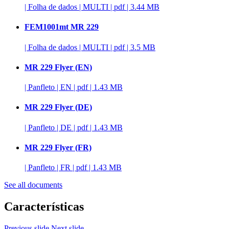
|
Folha de dados
|
MULTI
|
pdf
|
3.44 MB
FEM1001mt MR 229
|
Folha de dados
|
MULTI
|
pdf
|
3.5 MB
MR 229 Flyer (EN)
|
Panfleto
|
EN
|
pdf
|
1.43 MB
MR 229 Flyer (DE)
|
Panfleto
|
DE
|
pdf
|
1.43 MB
MR 229 Flyer (FR)
|
Panfleto
|
FR
|
pdf
|
1.43 MB
See all documents
Características
Previous slide
Next slide