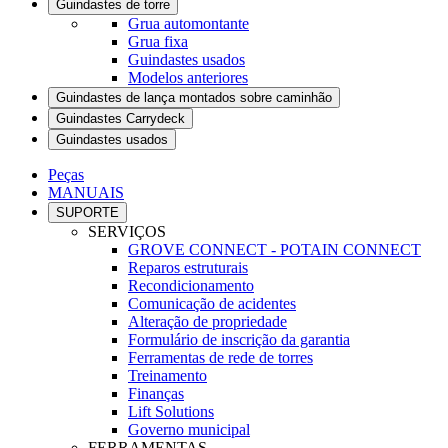
Guindastes de torre
Grua automontante
Grua fixa
Guindastes usados
Modelos anteriores
Guindastes de lança montados sobre caminhão
Guindastes Carrydeck
Guindastes usados
Peças
MANUAIS
SUPORTE
SERVIÇOS
GROVE CONNECT - POTAIN CONNECT
Reparos estruturais
Recondicionamento
Comunicação de acidentes
Alteração de propriedade
Formulário de inscrição da garantia
Ferramentas de rede de torres
Treinamento
Finanças
Lift Solutions
Governo municipal
FERRAMENTAS