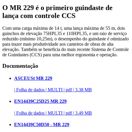
O MR 229 é o primeiro guindaste de
lança com controle CCS
Com uma carga máxima de 14 t, uma lança máxima de 55 m, dois
guinchos de elevação 75HPL35 e 110HPL35, e um raio de serviço
reduzido (mínimo 10,25m), o desempenho do guindaste é otimizado
para trazer mais produtividade aos canteiros de obras de alta
elevação. Também se beneficia do mais recente Sistema de Controle
de Guindastes (CCS) para uma melhor ergonomia e operação.
Documentação
ASCEUSt MR 229
|
Folha de dados
|
MULTI
|
pdf
|
3.38 MB
EN14439C25D25 MR 229
|
Folha de dados
|
MULTI
|
pdf
|
3.49 MB
EN14439C50D50 - MR 229