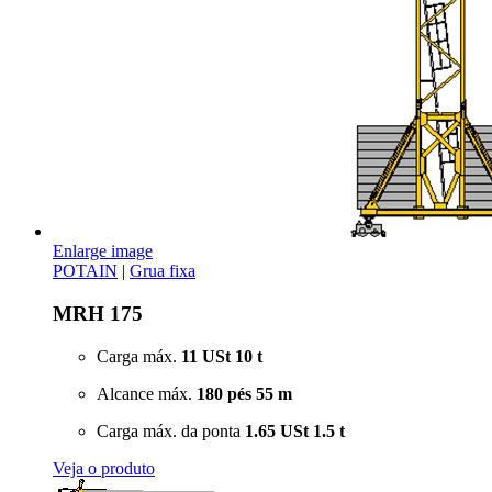
Enlarge image
POTAIN
|
Grua fixa
MRH 175
Carga máx.
11 USt
10 t
Alcance máx.
180 pés
55 m
Carga máx. da ponta
1.65 USt
1.5 t
Veja o produto