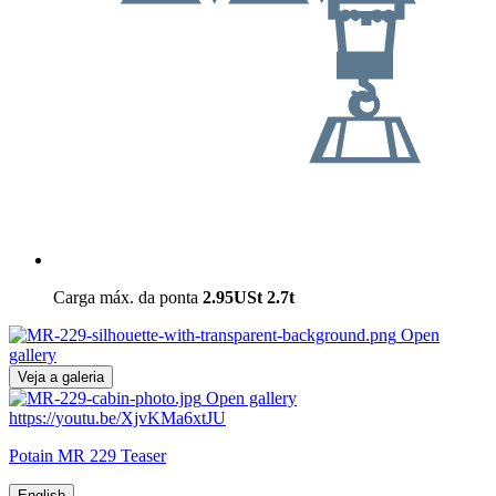
Carga máx. da ponta
2.95USt
2.7t
Open
gallery
Veja a galeria
Open gallery
https://youtu.be/XjvKMa6xtJU
Potain MR 229 Teaser
English