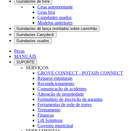
Guindastes de torre
Grua automontante
Grua fixa
Guindastes usados
Modelos anteriores
Guindastes de lança montados sobre caminhão
Guindastes Carrydeck
Guindastes usados
Peças
MANUAIS
SUPORTE
SERVIÇOS
GROVE CONNECT - POTAIN CONNECT
Reparos estruturais
Recondicionamento
Comunicação de acidentes
Alteração de propriedade
Formulário de inscrição da garantia
Ferramentas de rede de torres
Treinamento
Finanças
Lift Solutions
Governo municipal
FERRAMENTAS