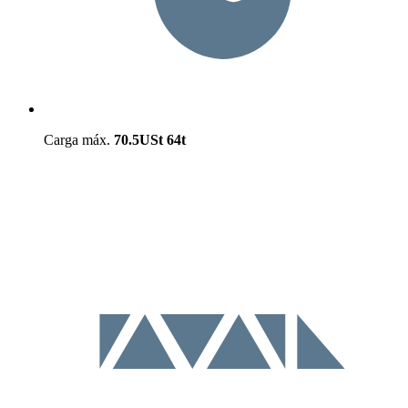
Carga máx.
70.5USt
64t