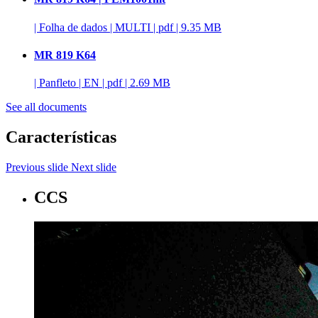
|
Folha de dados
|
MULTI
|
pdf
|
9.35 MB
MR 819 K64
|
Panfleto
|
EN
|
pdf
|
2.69 MB
See all documents
Características
Previous slide
Next slide
CCS