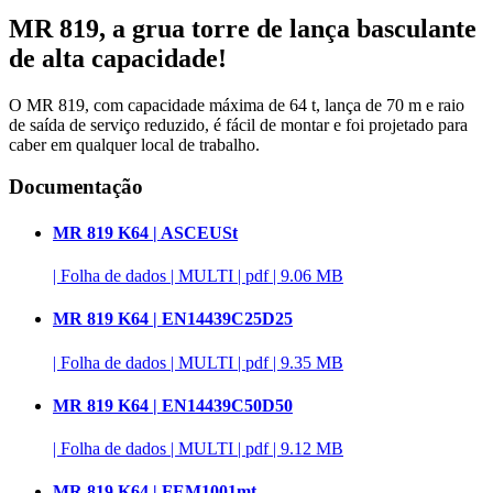
MR 819, a grua torre de lança basculante
de alta capacidade!
O MR 819, com capacidade máxima de 64 t, lança de 70 m e raio
de saída de serviço reduzido, é fácil de montar e foi projetado para
caber em qualquer local de trabalho.
Documentação
MR 819 K64 | ASCEUSt
|
Folha de dados
|
MULTI
|
pdf
|
9.06 MB
MR 819 K64 | EN14439C25D25
|
Folha de dados
|
MULTI
|
pdf
|
9.35 MB
MR 819 K64 | EN14439C50D50
|
Folha de dados
|
MULTI
|
pdf
|
9.12 MB
MR 819 K64 | FEM1001mt