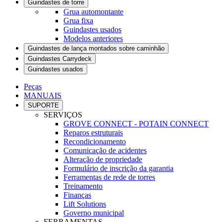
Guindastes de torre
Grua automontante
Grua fixa
Guindastes usados
Modelos anteriores
Guindastes de lança montados sobre caminhão
Guindastes Carrydeck
Guindastes usados
Peças
MANUAIS
SUPORTE
SERVIÇOS
GROVE CONNECT - POTAIN CONNECT
Reparos estruturais
Recondicionamento
Comunicação de acidentes
Alteração de propriedade
Formulário de inscrição da garantia
Ferramentas de rede de torres
Treinamento
Finanças
Lift Solutions
Governo municipal
FERRAMENTAS