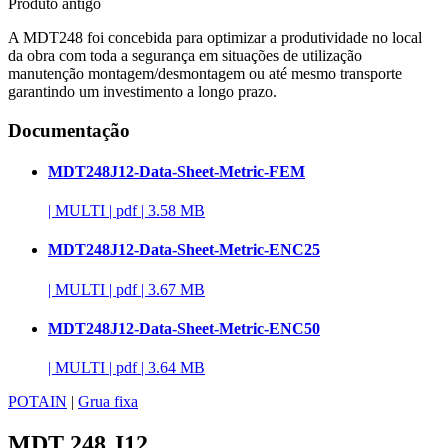
Produto antigo
A MDT248 foi concebida para optimizar a produtividade no local
da obra com toda a segurança em situações de utilização
manutenção montagem/desmontagem ou até mesmo transporte
garantindo um investimento a longo prazo.
Documentação
MDT248J12-Data-Sheet-Metric-FEM
|
MULTI
|
pdf
|
3.58 MB
MDT248J12-Data-Sheet-Metric-ENC25
|
MULTI
|
pdf
|
3.67 MB
MDT248J12-Data-Sheet-Metric-ENC50
|
MULTI
|
pdf
|
3.64 MB
POTAIN
|
Grua fixa
MDT 248 J12