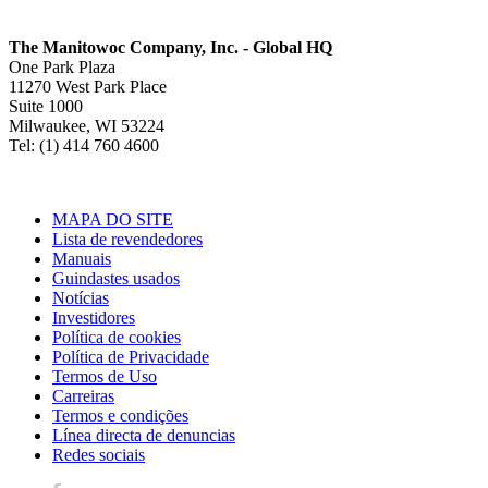
The Manitowoc Company, Inc. - Global HQ
One Park Plaza
11270 West Park Place
Suite 1000
Milwaukee, WI 53224
Tel: (1) 414 760 4600
MAPA DO SITE
Lista de revendedores
Manuais
Guindastes usados
Notícias
Investidores
Política de cookies
Política de Privacidade
Termos de Uso
Carreiras
Termos e condições
Línea directa de denuncias
Redes sociais