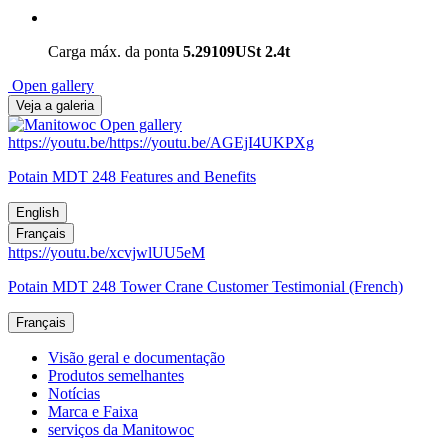
Carga máx. da ponta
5.29109USt
2.4t
Open gallery
Veja a galeria
Open gallery
https://youtu.be/https://youtu.be/AGEjI4UKPXg
Potain MDT 248 Features and Benefits
English
Français
https://youtu.be/xcvjwlUU5eM
Potain MDT 248 Tower Crane Customer Testimonial (French)
Français
Visão geral e documentação
Produtos semelhantes
Notícias
Marca e Faixa
serviços da Manitowoc