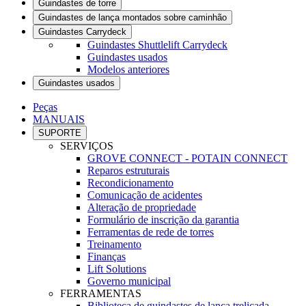
Guindastes de torre
Guindastes de lança montados sobre caminhão
Guindastes Carrydeck
Guindastes Shuttlelift Carrydeck
Guindastes usados
Modelos anteriores
Guindastes usados
Peças
MANUAIS
SUPORTE
SERVIÇOS
GROVE CONNECT - POTAIN CONNECT
Reparos estruturais
Recondicionamento
Comunicação de acidentes
Alteração de propriedade
Formulário de inscrição da garantia
Ferramentas de rede de torres
Treinamento
Finanças
Lift Solutions
Governo municipal
FERRAMENTAS
Biblioteca de guindastes de lança treliçada