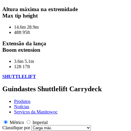
Altura máxima na extremidade
Max tip height
14.6m
28.9m
48ft
95ft
Extensão da lança
Boom extension
3.6m
5.1m
12ft
17ft
SHUTTLELIFT
Guindastes Shuttlelift Carrydeck
Produtos
Notícias
Serviços da Manitowoc
Métrico
Imperial
Classifique por