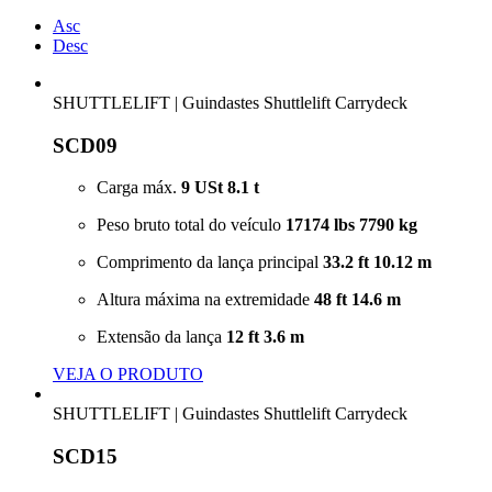
Asc
Desc
SHUTTLELIFT
|
Guindastes Shuttlelift Carrydeck
SCD09
Carga máx.
9 USt
8.1 t
Peso bruto total do veículo
17174 lbs
7790 kg
Comprimento da lança principal
33.2 ft
10.12 m
Altura máxima na extremidade
48 ft
14.6 m
Extensão da lança
12 ft
3.6 m
VEJA O PRODUTO
SHUTTLELIFT
|
Guindastes Shuttlelift Carrydeck
SCD15