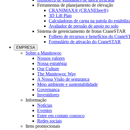
Ferramentas de planejamento de elevação
CRANIMAX® (CRANEbee®)
3D Lift Plan
Calculadoras de carga na patola do estabiliz
Avaliador de pressão de apoio no solo
Sistema de gerenciamento de frotas CraneSTAR
Folheto de recursos e benefícios do Crane
Formulário de ativação do CraneSTAR
EMPRESA
Sobre a Manitowoc
Nossos valores
Nossa estratégia
Our Culture
The Manitowoc Way
A Nossa Visão de segurança
Meio ambiente e sustentabilidade
Governança
Investidores
Informação
Notícias
Eventos
Entre em contato conosco
Redes sociais
Itens promocionais