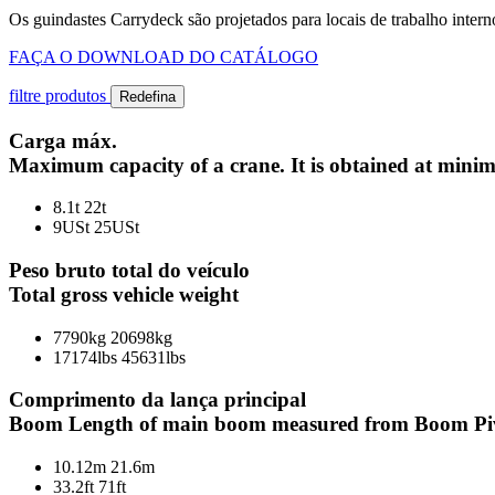
Os guindastes Carrydeck são projetados para locais de trabalho inter
FAÇA O DOWNLOAD DO CATÁLOGO
filtre produtos
Redefina
Carga máx.
Maximum capacity of a crane. It is obtained at mini
8.1t
22t
9USt
25USt
Peso bruto total do veículo
Total gross vehicle weight
7790kg
20698kg
17174lbs
45631lbs
Comprimento da lança principal
Boom Length of main boom measured from Boom Piv
10.12m
21.6m
33.2ft
71ft