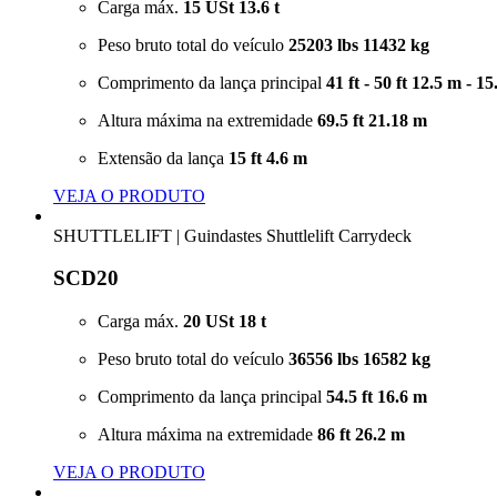
Carga máx.
15 USt
13.6 t
Peso bruto total do veículo
25203 lbs
11432 kg
Comprimento da lança principal
41 ft - 50 ft
12.5 m - 15
Altura máxima na extremidade
69.5 ft
21.18 m
Extensão da lança
15 ft
4.6 m
VEJA O PRODUTO
SHUTTLELIFT
|
Guindastes Shuttlelift Carrydeck
SCD20
Carga máx.
20 USt
18 t
Peso bruto total do veículo
36556 lbs
16582 kg
Comprimento da lança principal
54.5 ft
16.6 m
Altura máxima na extremidade
86 ft
26.2 m
VEJA O PRODUTO