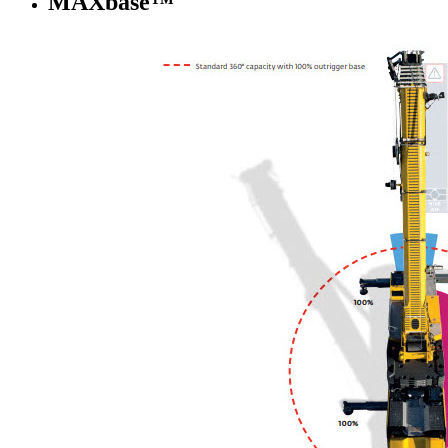
MAXbase™