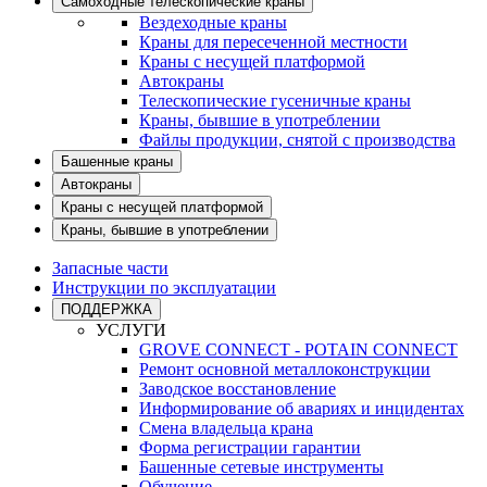
Самоходные телескопические краны
Вездеходные краны
Краны для пересеченной местности
Краны с несущей платформой
Автокраны
Телескопические гусеничные краны
Краны, бывшие в употреблении
Файлы продукции, снятой с производства
Башенные краны
Автокраны
Краны с несущей платформой
Краны, бывшие в употреблении
Запасные части
Инструкции по эксплуатации
ПОДДЕРЖКА
УСЛУГИ
GROVE CONNECT - POTAIN CONNECT
Ремонт основной металлоконструкции
Заводское восстановление
Информирование об авариях и инцидентах
Смена владельца крана
Форма регистрации гарантии
Башенные сетевые инструменты
Обучение