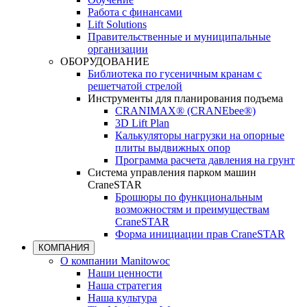
Работа с финансами
Lift Solutions
Правительственные и муниципальные
организации
ОБОРУДОВАНИЕ
Библиотека по гусеничным кранам с
решетчатой стрелой
Инструменты для планирования подъема
CRANIMAX® (CRANEbee®)
3D Lift Plan
Калькуляторы нагрузки на опорные
плиты выдвижных опор
Программа расчета давления на грунт
Система управления парком машин
CraneSTAR
Брошюры по функциональным
возможностям и преимуществам
CraneSTAR
Форма инициации прав CraneSTAR
КОМПАНИЯ
О компании Manitowoc
Наши ценности
Наша стратегия
Наша культура