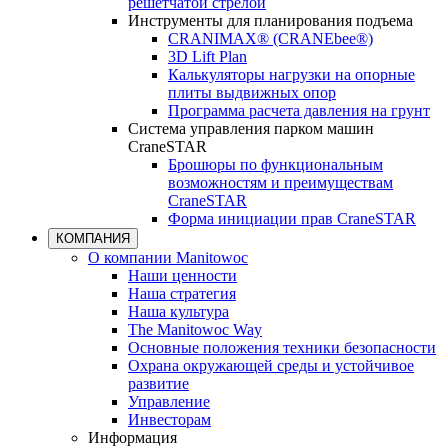
решетчатой стрелой
Инструменты для планирования подъема
CRANIMAX® (CRANEbee®)
3D Lift Plan
Калькуляторы нагрузки на опорные
плиты выдвижных опор
Программа расчета давления на грунт
Система управления парком машин
CraneSTAR
Брошюры по функциональным
возможностям и преимуществам
CraneSTAR
Форма инициации прав CraneSTAR
КОМПАНИЯ
О компании Manitowoc
Наши ценности
Наша стратегия
Наша культура
The Manitowoc Way
Основные положения техники безопасности
Охрана окружающей среды и устойчивое
развитие
Управление
Инвесторам
Информация