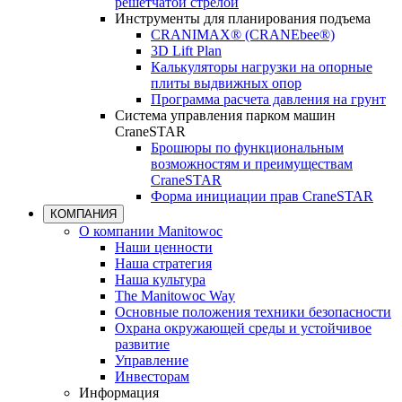
решетчатой стрелой
Инструменты для планирования подъема
CRANIMAX® (CRANEbee®)
3D Lift Plan
Калькуляторы нагрузки на опорные
плиты выдвижных опор
Программа расчета давления на грунт
Система управления парком машин
CraneSTAR
Брошюры по функциональным
возможностям и преимуществам
CraneSTAR
Форма инициации прав CraneSTAR
КОМПАНИЯ
О компании Manitowoc
Наши ценности
Наша стратегия
Наша культура
The Manitowoc Way
Основные положения техники безопасности
Охрана окружающей среды и устойчивое
развитие
Управление
Инвесторам
Информация