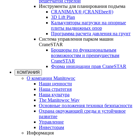
решетчатой стрелой
Инструменты для планирования подъема
CRANIMAX® (CRANEbee®)
3D Lift Plan
Калькуляторы нагрузки на опорные
плиты выдвижных опор
Программа расчета давления на грунт
Система управления парком машин
CraneSTAR
Брошюры по функциональным
возможностям и преимуществам
CraneSTAR
Форма инициации прав CraneSTAR
КОМПАНИЯ
О компании Manitowoc
Наши ценности
Наша стратегия
Наша культура
The Manitowoc Way
Основные положения техники безопасности
Охрана окружающей среды и устойчивое
развитие
Управление
Инвесторам
Информация