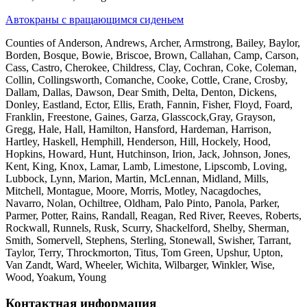
Автокраны с вращающимся сиденьем
Counties of Anderson, Andrews, Archer, Armstrong, Bailey, Baylor,
Borden, Bosque, Bowie, Briscoe, Brown, Callahan, Camp, Carson,
Cass, Castro, Cherokee, Childress, Clay, Cochran, Coke, Coleman,
Collin, Collingsworth, Comanche, Cooke, Cottle, Crane, Crosby,
Dallam, Dallas, Dawson, Dear Smith, Delta, Denton, Dickens,
Donley, Eastland, Ector, Ellis, Erath, Fannin, Fisher, Floyd, Foard,
Franklin, Freestone, Gaines, Garza, Glasscock,Gray, Grayson,
Gregg, Hale, Hall, Hamilton, Hansford, Hardeman, Harrison,
Hartley, Haskell, Hemphill, Henderson, Hill, Hockely, Hood,
Hopkins, Howard, Hunt, Hutchinson, Irion, Jack, Johnson, Jones,
Kent, King, Knox, Lamar, Lamb, Limestone, Lipscomb, Loving,
Lubbock, Lynn, Marion, Martin, McLennan, Midland, Mills,
Mitchell, Montague, Moore, Morris, Motley, Nacagdoches,
Navarro, Nolan, Ochiltree, Oldham, Palo Pinto, Panola, Parker,
Parmer, Potter, Rains, Randall, Reagan, Red River, Reeves, Roberts,
Rockwall, Runnels, Rusk, Scurry, Shackelford, Shelby, Sherman,
Smith, Somervell, Stephens, Sterling, Stonewall, Swisher, Tarrant,
Taylor, Terry, Throckmorton, Titus, Tom Green, Upshur, Upton,
Van Zandt, Ward, Wheeler, Wichita, Wilbarger, Winkler, Wise,
Wood, Yoakum, Young
Контактная информация