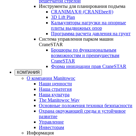
решетчатой стрелой
Инструменты для планирования подъема
CRANIMAX® (CRANEbee®)
3D Lift Plan
Калькуляторы нагрузки на опорные
плиты выдвижных опор
Программа расчета давления на грунт
Система управления парком машин
CraneSTAR
Брошюры по функциональным
возможностям и преимуществам
CraneSTAR
Форма инициации прав CraneSTAR
КОМПАНИЯ
О компании Manitowoc
Наши ценности
Наша стратегия
Наша культура
The Manitowoc Way
Основные положения техники безопасности
Охрана окружающей среды и устойчивое
развитие
Управление
Инвесторам
Информация