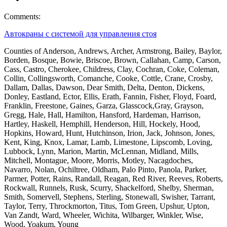
Comments:
Автокраны с системой для управления стоя
Counties of Anderson, Andrews, Archer, Armstrong, Bailey, Baylor,
Borden, Bosque, Bowie, Briscoe, Brown, Callahan, Camp, Carson,
Cass, Castro, Cherokee, Childress, Clay, Cochran, Coke, Coleman,
Collin, Collingsworth, Comanche, Cooke, Cottle, Crane, Crosby,
Dallam, Dallas, Dawson, Dear Smith, Delta, Denton, Dickens,
Donley, Eastland, Ector, Ellis, Erath, Fannin, Fisher, Floyd, Foard,
Franklin, Freestone, Gaines, Garza, Glasscock,Gray, Grayson,
Gregg, Hale, Hall, Hamilton, Hansford, Hardeman, Harrison,
Hartley, Haskell, Hemphill, Henderson, Hill, Hockely, Hood,
Hopkins, Howard, Hunt, Hutchinson, Irion, Jack, Johnson, Jones,
Kent, King, Knox, Lamar, Lamb, Limestone, Lipscomb, Loving,
Lubbock, Lynn, Marion, Martin, McLennan, Midland, Mills,
Mitchell, Montague, Moore, Morris, Motley, Nacagdoches,
Navarro, Nolan, Ochiltree, Oldham, Palo Pinto, Panola, Parker,
Parmer, Potter, Rains, Randall, Reagan, Red River, Reeves, Roberts,
Rockwall, Runnels, Rusk, Scurry, Shackelford, Shelby, Sherman,
Smith, Somervell, Stephens, Sterling, Stonewall, Swisher, Tarrant,
Taylor, Terry, Throckmorton, Titus, Tom Green, Upshur, Upton,
Van Zandt, Ward, Wheeler, Wichita, Wilbarger, Winkler, Wise,
Wood, Yoakum, Young