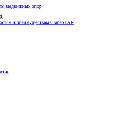
иты выдвижных опор
AR
стям и преимуществам CraneSTAR
итие