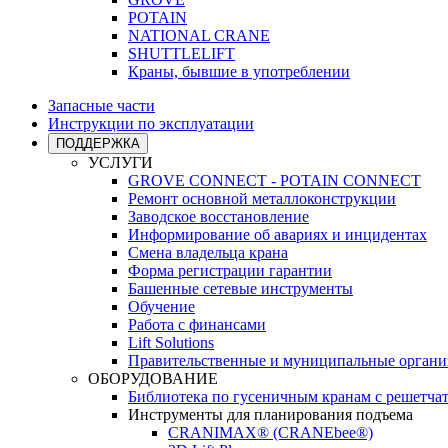
POTAIN
NATIONAL CRANE
SHUTTLELIFT
Краны, бывшие в употреблении
Запасные части
Инструкции по эксплуатации
ПОДДЕРЖКА
УСЛУГИ
GROVE CONNECT - POTAIN CONNECT
Ремонт основной металлоконструкции
Заводское восстановление
Информирование об авариях и инцидентах
Смена владельца крана
Форма регистрации гарантии
Башенные сетевые инструменты
Обучение
Работа с финансами
Lift Solutions
Правительственные и муниципальные органи
ОБОРУДОВАНИЕ
Библиотека по гусеничным кранам с решетчат
Инструменты для планирования подъема
CRANIMAX® (CRANEbee®)