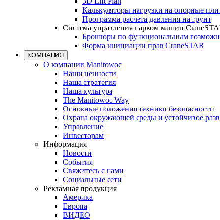
3D Lift Plan
Калькуляторы нагрузки на опорные пл
Программа расчета давления на грунт
Система управления парком машин CraneST
Брошюры по функциональным возможно
Форма инициации прав CraneSTAR
КОМПАНИЯ
О компании Manitowoc
Наши ценности
Наша стратегия
Наша культура
The Manitowoc Way
Основные положения техники безопасности
Охрана окружающей среды и устойчивое разв
Управление
Инвесторам
Информация
Новости
События
Свяжитесь с нами
Социальные сети
Рекламная продукция
Америка
Европа
ВИДЕО