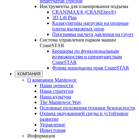
решетчатой стрелой
Инструменты для планирования подъема
CRANIMAX® (CRANEbee®)
3D Lift Plan
Калькуляторы нагрузки на опорные
плиты выдвижных опор
Программа расчета давления на грунт
Система управления парком машин
CraneSTAR
Брошюры по функциональным
возможностям и преимуществам
CraneSTAR
Форма инициации прав CraneSTAR
КОМПАНИЯ
О компании Manitowoc
Наши ценности
Наша стратегия
Наша культура
The Manitowoc Way
Основные положения техники безопасности
Охрана окружающей среды и устойчивое
развитие
Управление
Инвесторам
Информация