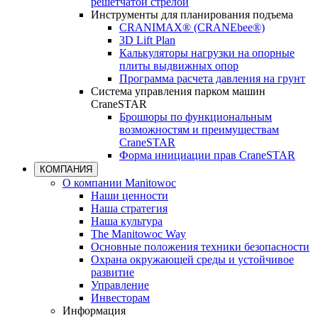
решетчатой стрелой
Инструменты для планирования подъема
CRANIMAX® (CRANEbee®)
3D Lift Plan
Калькуляторы нагрузки на опорные
плиты выдвижных опор
Программа расчета давления на грунт
Система управления парком машин
CraneSTAR
Брошюры по функциональным
возможностям и преимуществам
CraneSTAR
Форма инициации прав CraneSTAR
КОМПАНИЯ
О компании Manitowoc
Наши ценности
Наша стратегия
Наша культура
The Manitowoc Way
Основные положения техники безопасности
Охрана окружающей среды и устойчивое
развитие
Управление
Инвесторам
Информация