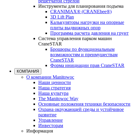
решетчатой стрелой
Инструменты для планирования подъема
CRANIMAX® (CRANEbee®)
3D Lift Plan
Калькуляторы нагрузки на опорные
плиты выдвижных опор
Программа расчета давления на грунт
Система управления парком машин
CraneSTAR
Брошюры по функциональным
возможностям и преимуществам
CraneSTAR
Форма инициации прав CraneSTAR
КОМПАНИЯ
О компании Manitowoc
Наши ценности
Наша стратегия
Наша культура
The Manitowoc Way
Основные положения техники безопасности
Охрана окружающей среды и устойчивое
развитие
Управление
Инвесторам
Информация