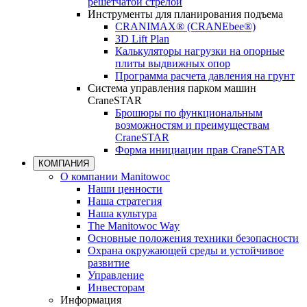
решетчатой стрелой
Инструменты для планирования подъема
CRANIMAX® (CRANEbee®)
3D Lift Plan
Калькуляторы нагрузки на опорные
плиты выдвижных опор
Программа расчета давления на грунт
Система управления парком машин
CraneSTAR
Брошюры по функциональным
возможностям и преимуществам
CraneSTAR
Форма инициации прав CraneSTAR
КОМПАНИЯ
О компании Manitowoc
Наши ценности
Наша стратегия
Наша культура
The Manitowoc Way
Основные положения техники безопасности
Охрана окружающей среды и устойчивое
развитие
Управление
Инвесторам
Информация