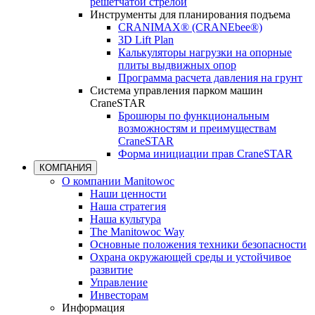
решетчатой стрелой
Инструменты для планирования подъема
CRANIMAX® (CRANEbee®)
3D Lift Plan
Калькуляторы нагрузки на опорные
плиты выдвижных опор
Программа расчета давления на грунт
Система управления парком машин
CraneSTAR
Брошюры по функциональным
возможностям и преимуществам
CraneSTAR
Форма инициации прав CraneSTAR
КОМПАНИЯ
О компании Manitowoc
Наши ценности
Наша стратегия
Наша культура
The Manitowoc Way
Основные положения техники безопасности
Охрана окружающей среды и устойчивое
развитие
Управление
Инвесторам
Информация