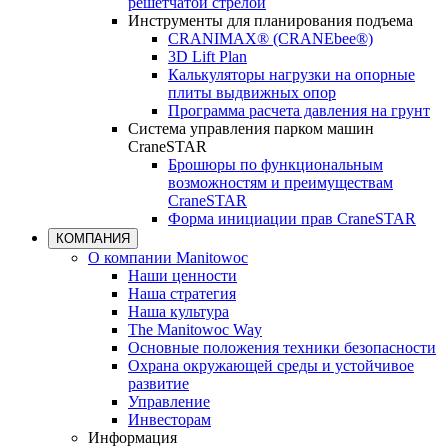
решетчатой стрелой
Инструменты для планирования подъема
CRANIMAX® (CRANEbee®)
3D Lift Plan
Калькуляторы нагрузки на опорные
плиты выдвижных опор
Программа расчета давления на грунт
Система управления парком машин
CraneSTAR
Брошюры по функциональным
возможностям и преимуществам
CraneSTAR
Форма инициации прав CraneSTAR
КОМПАНИЯ
О компании Manitowoc
Наши ценности
Наша стратегия
Наша культура
The Manitowoc Way
Основные положения техники безопасности
Охрана окружающей среды и устойчивое
развитие
Управление
Инвесторам
Информация