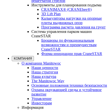
решетчатой стрелой
Инструменты для планирования подъема
CRANIMAX® (CRANEbee®)
3D Lift Plan
Калькуляторы нагрузки на опорные
плиты выдвижных опор
Программа расчета давления на грунт
Система управления парком машин
CraneSTAR
Брошюры по функциональным
возможностям и преимуществам
CraneSTAR
Форма инициации прав CraneSTAR
КОМПАНИЯ
О компании Manitowoc
Наши ценности
Наша стратегия
Наша культура
The Manitowoc Way
Основные положения техники безопасности
Охрана окружающей среды и устойчивое
развитие
Управление
Инвесторам
Информация