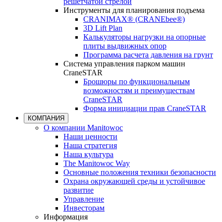
решетчатой стрелой
Инструменты для планирования подъема
CRANIMAX® (CRANEbee®)
3D Lift Plan
Калькуляторы нагрузки на опорные
плиты выдвижных опор
Программа расчета давления на грунт
Система управления парком машин
CraneSTAR
Брошюры по функциональным
возможностям и преимуществам
CraneSTAR
Форма инициации прав CraneSTAR
КОМПАНИЯ
О компании Manitowoc
Наши ценности
Наша стратегия
Наша культура
The Manitowoc Way
Основные положения техники безопасности
Охрана окружающей среды и устойчивое
развитие
Управление
Инвесторам
Информация