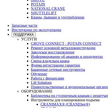
POTAIN
NATIONAL CRANE
SHUTTLELIFT
Краны, бывшие в употреблении
Запасные части
Инструкции по эксплуатации
ПОДДЕРЖКА
УСЛУГИ
GROVE CONNECT - POTAIN CONNECT
Ремонт основной металлоконструкции
Заводское восстановление
Информирование об авариях и инцидентах
Смена владельца крана
Форма регистрации гарантии
Башенные сетевые инструменты
Обучение
Работа с финансами
Lift Solutions
Правительственные и муниципальные органи
ОБОРУДОВАНИЕ
Библиотека по гусеничным кранам с решетчат
Инструменты для планирования подъема
CRANIMAX® (CRANEbee®)