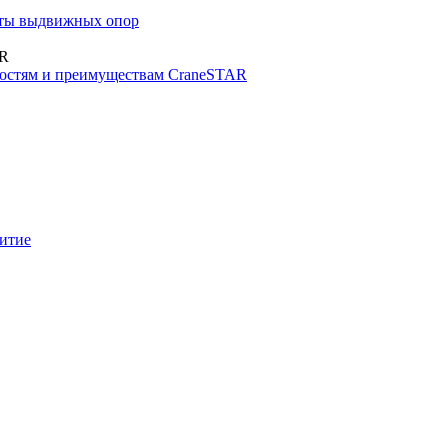
иты выдвижных опор
AR
стям и преимуществам CraneSTAR
итие