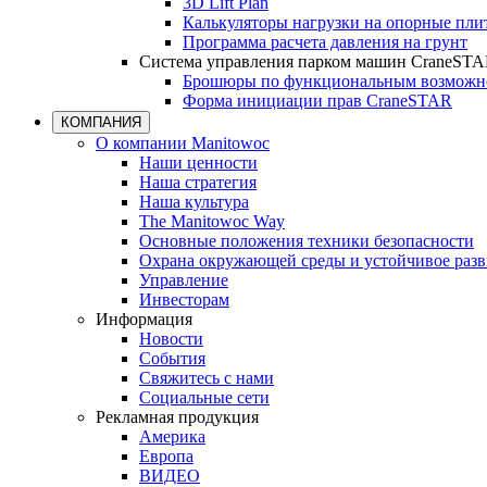
3D Lift Plan
Калькуляторы нагрузки на опорные пл
Программа расчета давления на грунт
Система управления парком машин CraneST
Брошюры по функциональным возможно
Форма инициации прав CraneSTAR
КОМПАНИЯ
О компании Manitowoc
Наши ценности
Наша стратегия
Наша культура
The Manitowoc Way
Основные положения техники безопасности
Охрана окружающей среды и устойчивое разв
Управление
Инвесторам
Информация
Новости
События
Свяжитесь с нами
Социальные сети
Рекламная продукция
Америка
Европа
ВИДЕО