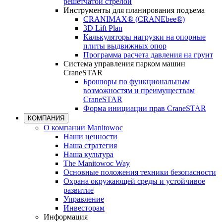
решетчатой стрелой
Инструменты для планирования подъема
CRANIMAX® (CRANEbee®)
3D Lift Plan
Калькуляторы нагрузки на опорные
плиты выдвижных опор
Программа расчета давления на грунт
Система управления парком машин
CraneSTAR
Брошюры по функциональным
возможностям и преимуществам
CraneSTAR
Форма инициации прав CraneSTAR
КОМПАНИЯ
О компании Manitowoc
Наши ценности
Наша стратегия
Наша культура
The Manitowoc Way
Основные положения техники безопасности
Охрана окружающей среды и устойчивое
развитие
Управление
Инвесторам
Информация