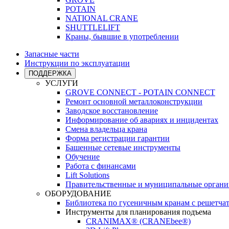
POTAIN
NATIONAL CRANE
SHUTTLELIFT
Краны, бывшие в употреблении
Запасные части
Инструкции по эксплуатации
ПОДДЕРЖКА
УСЛУГИ
GROVE CONNECT - POTAIN CONNECT
Ремонт основной металлоконструкции
Заводское восстановление
Информирование об авариях и инцидентах
Смена владельца крана
Форма регистрации гарантии
Башенные сетевые инструменты
Обучение
Работа с финансами
Lift Solutions
Правительственные и муниципальные органи
ОБОРУДОВАНИЕ
Библиотека по гусеничным кранам с решетчат
Инструменты для планирования подъема
CRANIMAX® (CRANEbee®)