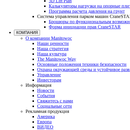
3D Lift Plan
Калькуляторы нагрузки на опорные пл
Программа расчета давления на грунт
Система управления парком машин CraneST
Брошюры по функциональным возможно
Форма инициации прав CraneSTAR
КОМПАНИЯ
О компании Manitowoc
Наши ценности
Наша стратегия
Наша культура
The Manitowoc Way
Основные положения техники безопасности
Охрана окружающей среды и устойчивое разв
Управление
Инвесторам
Информация
Новости
События
Свяжитесь с нами
Социальные сети
Рекламная продукция
Америка
Европа
ВИДЕО