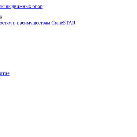
иты выдвижных опор
AR
стям и преимуществам CraneSTAR
итие