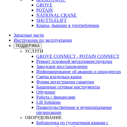
GROVE
POTAIN
NATIONAL CRANE
SHUTTLELIFT
Краны, бывшие в употреблении
Запасные части
Инструкции по эксплуатации
ПОДДЕРЖКА
УСЛУГИ
GROVE CONNECT - POTAIN CONNECT
Ремонт основной металлоконструкции
Заводское восстановление
Информирование об авариях и инцидентах
Смена владельца крана
Форма регистрации гарантии
Башенные сетевые инструменты
Обучение
Работа с финансами
Lift Solutions
Правительственные и муниципальные
организации
ОБОРУДОВАНИЕ
Библиотека по гусеничным кранам с