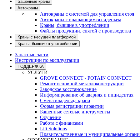
Башенные краны
Автокраны
Автокраны с системой для управления стоя
Автокраны с вращающимся сиденьем
Краны, бывшие в употреблении
Файлы продукции, снятой с производства
Краны с несущей платформой
Краны, бывшие в употреблении
Запасные части
Инструкции по эксплуатации
ПОДДЕРЖКА
УСЛУГИ
GROVE CONNECT - POTAIN CONNECT
Ремонт основной металлоконструкции
Заводское восстановление
Информирование об авариях и инцидентах
Смена владельца крана
Форма регистрации гарантии
Башенные сетевые инструменты
Обучение
Работа с финансами
Lift Solutions
Правительственные и муниципальные органи
ОБОРУДОВАНИЕ