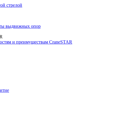
ой стрелой
иты выдвижных опор
AR
стям и преимуществам CraneSTAR
итие