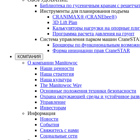
Библиотека по гусеничным кранам с решетчат
Инструменты для планирования подъема
CRANIMAX® (CRANEbee®)
3D Lift Plan
Калькуляторы нагрузки на опорные пл
Программа расчета давления на грунт
Система управления парком машин CraneST
Брошюры по функциональным возможно
Форма инициации прав CraneSTAR
КОМПАНИЯ
О компании Manitowoc
Наши ценности
Наша стратегия
Наша культура
The Manitowoc Way
Основные положения техники безопасности
Охрана окружающей среды и устойчивое разв
Управление
Инвесторам
Информация
Новости
События
Свяжитесь с нами
Социальные сети