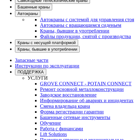
Самоходные телескопические краны
Башенные краны
Автокраны
Автокраны с системой для управления стоя
Автокраны с вращающимся сиденьем
Краны, бывшие в употреблении
Файлы продукции, снятой с производства
Краны с несущей платформой
Краны, бывшие в употреблении
Запасные части
Инструкции по эксплуатации
ПОДДЕРЖКА
УСЛУГИ
GROVE CONNECT - POTAIN CONNECT
Ремонт основной металлоконструкции
Заводское восстановление
Информирование об авариях и инцидентах
Смена владельца крана
Форма регистрации гарантии
Башенные сетевые инструменты
Обучение
Работа с финансами
Lift Solutions
Правительственные и муниципальные