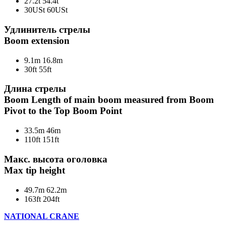
27.2t
54.4t
30USt
60USt
Удлинитель стрелы
Boom extension
9.1m
16.8m
30ft
55ft
Длина стрелы
Boom Length of main boom measured from Boom
Pivot to the Top Boom Point
33.5m
46m
110ft
151ft
Макс. высота оголовка
Max tip height
49.7m
62.2m
163ft
204ft
NATIONAL CRANE