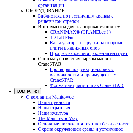
организации
ОБОРУДОВАНИЕ
Библиотека по гусеничным кранам с
решетчатой стрелой
Инструменты для планирования подъема
CRANIMAX® (CRANEbee®)
3D Lift Plan
Калькуляторы нагрузки на опорные
плиты выдвижных опор
Программа расчета давления на грунт
Система управления парком машин
CraneSTAR
Брошюры по функциональным
возможностям и преимуществам
CraneSTAR
Форма инициации прав CraneSTAR
КОМПАНИЯ
О компании Manitowoc
Наши ценности
Наша стратегия
Наша культура
The Manitowoc Way
Основные положения техники безопасности
Охрана окружающей среды и устойчивое