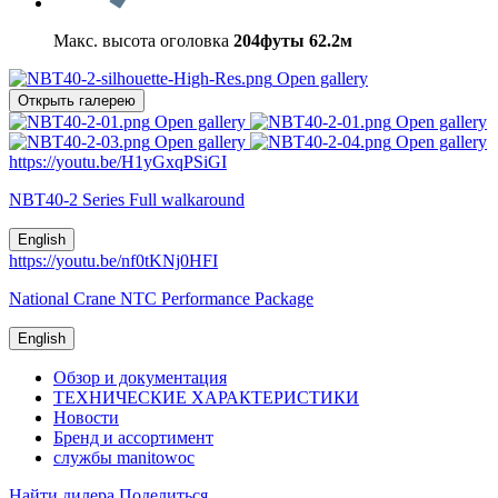
Макс. высота оголовка
204футы
62.2м
Open gallery
Открыть галерею
Open gallery
Open gallery
Open gallery
Open gallery
https://youtu.be/H1yGxqPSiGI
NBT40-2 Series Full walkaround
English
https://youtu.be/nf0tKNj0HFI
National Crane NTC Performance Package
English
Обзор и документация
ТЕХНИЧЕСКИЕ ХАРАКТЕРИСТИКИ
Новости
Бренд и ассортимент
службы manitowoc
Найти дилера
Поделиться