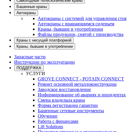
Самоходные телескопические краны
Башенные краны
Автокраны
Автокраны с системой для управления стоя
Автокраны с вращающимся сиденьем
Краны, бывшие в употреблении
Файлы продукции, снятой с производства
Краны с несущей платформой
Краны, бывшие в употреблении
Запасные части
Инструкции по эксплуатации
ПОДДЕРЖКА
УСЛУГИ
GROVE CONNECT - POTAIN CONNECT
Ремонт основной металлоконструкции
Заводское восстановление
Информирование об авариях и инцидентах
Смена владельца крана
Форма регистрации гарантии
Башенные сетевые инструменты
Обучение
Работа с финансами
Lift Solutions
Правительственные и муниципальные