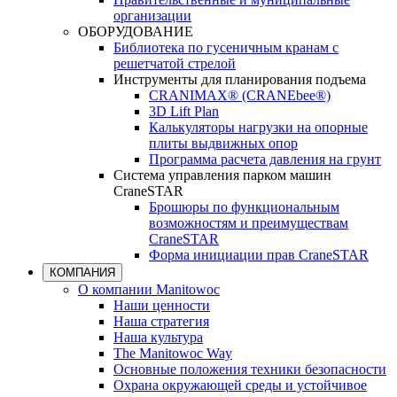
организации
ОБОРУДОВАНИЕ
Библиотека по гусеничным кранам с
решетчатой стрелой
Инструменты для планирования подъема
CRANIMAX® (CRANEbee®)
3D Lift Plan
Калькуляторы нагрузки на опорные
плиты выдвижных опор
Программа расчета давления на грунт
Система управления парком машин
CraneSTAR
Брошюры по функциональным
возможностям и преимуществам
CraneSTAR
Форма инициации прав CraneSTAR
КОМПАНИЯ
О компании Manitowoc
Наши ценности
Наша стратегия
Наша культура
The Manitowoc Way
Основные положения техники безопасности
Охрана окружающей среды и устойчивое