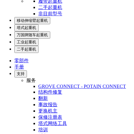
履带起重机
二手起重机
非目前型号
移动伸缩臂起重机
塔式起重机
万国牌随车起重机
工业起重机
二手起重机
零部件
手册
支持
服务
GROVE CONNECT - POTAIN CONNECT
结构件修复
翻新
事故报告
更换机主
保修注册表
塔式网络工具
培训