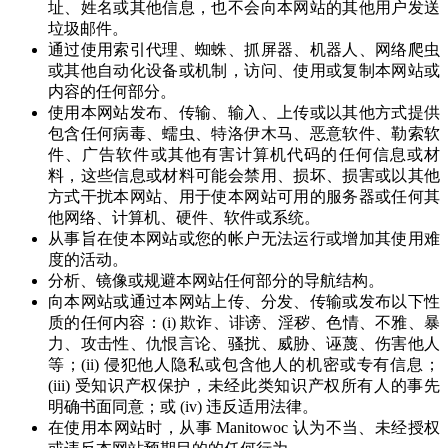
址、姓名或其他信息，也不会向本网站的其他用户发送
垃圾邮件。
通过使用索引代理、蜘蛛、抓屏器、机器人、网络爬虫
或其他自动化设备或机制，访问、使用或复制本网站或
内容的任何部分。
使用本网站发布、传输、输入、上传或以其他方式提供
包含任何病毒、蠕虫、特洛伊木马、恶意软件、勒索软
件、广告软件或其他有害计算机代码的任何信息或材
料，这些信息或材料可能会禁用、损坏、损害或以其他
方式干扰本网站、用于使本网站可用的服务器或任何其
他网络、计算机、硬件、软件或系统。
从事旨在使本网站或您的帐户无法运行或增加其使用难
度的活动。
分析、镜像或规避本网站任何部分的导航结构。
向本网站或通过本网站上传、分发、传输或发布以下性
质的任何内容：(i) 欺诈、诽谤、淫秽、色情、不雅、暴
力、攻击性、仇恨言论、骚扰、威胁、诬蔑、伤害他人
等；(ii) 侵犯他人隐私或包含他人的机密或专有信息；
(iii) 受知识产权保护，未经此类知识产权所有人的事先
明确书面同意；或 (iv) 违反适用法律。
在使用本网站时，从事 Manitowoc 认为不当、未经授权