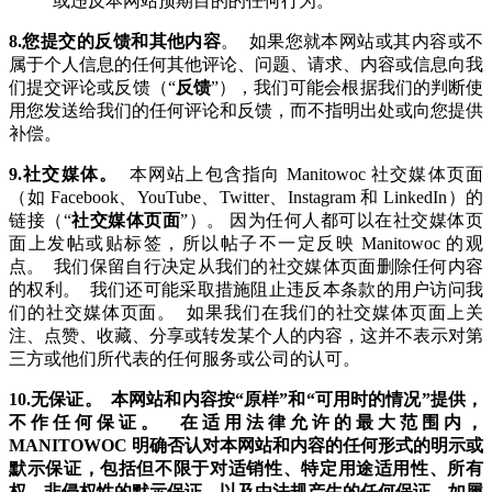
或违反本网站预期目的的任何行为。
8.您提交的反馈和其他内容
。 如果您就本网站或其内容或不
属于个人信息的任何其他评论、问题、请求、内容或信息向我
们提交评论或反馈（“
反馈
”），我们可能会根据我们的判断使
用您发送给我们的任何评论和反馈，而不指明出处或向您提供
补偿。
9.社交媒体。
本网站上包含指向 Manitowoc 社交媒体页面
（如 Facebook、YouTube、Twitter、Instagram 和 LinkedIn）的
链接（“
社交媒体页面
”）。 因为任何人都可以在社交媒体页
面上发帖或贴标签，所以帖子不一定反映 Manitowoc 的观
点。 我们保留自行决定从我们的社交媒体页面删除任何内容
的权利。 我们还可能采取措施阻止违反本条款的用户访问我
们的社交媒体页面。 如果我们在我们的社交媒体页面上关
注、点赞、收藏、分享或转发某个人的内容，这并不表示对第
三方或他们所代表的任何服务或公司的认可。
10.无保证。 本网站和内容按“原样”和“可用时的情况”提供，
不作任何保证。 在适用法律允许的最大范围内，
MANITOWOC 明确否认对本网站和内容的任何形式的明示或
默示保证，包括但不限于对适销性、特定用途适用性、所有
权、非侵权性的默示保证，以及由法规产生的任何保证，如履