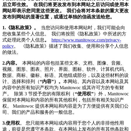
后立即生效。 在我们将更改发布到本网站之后访问或使用本
网站即表示您同意这些更改。 我们会将对本条款的重大更改
发布到网站的显著位置，或通过单独的信函发送给您。
1.《隐私政策》。
当您访问和使用本网站时，我们可能会向
您收集某些个人信息。 我们将按照《隐私政策》中所述的方
式处理此类个人信息
。
https://www.manitowoc.com/privacy-
policy
。 《隐私政策》描述了我们收集、使用和分享个人信息
的做法。
2.内容。
本网站的内容包括某些文本、文档、图像、音频、
视频、图形、图表、照片、界面、图标、软件、计算机代码、
数据、商标、徽标、标语、其他组成部分，以及这些材料的设
计、选择和排列（
“内容”）。
本网站、其内容以及本网站及其
内容中的所有知识产权均为 Manitowoc 或其许可方的专有财
产。 除第 3 节授予您的有限权利（
“使用权”
）外，Manitowoc
保留对本网站和内容的所有其他权利，包括所有相关知识产
权。 Manitowoc 提供本网站和内容是为了方便提供有关我们公
司、我们的产品和服务的一般信息。
3.使用权
。 您只能将本网站或内容用于您个人的非排他性用
途，前提是您遵守本条款、在本网站上发布的所有其他条款和