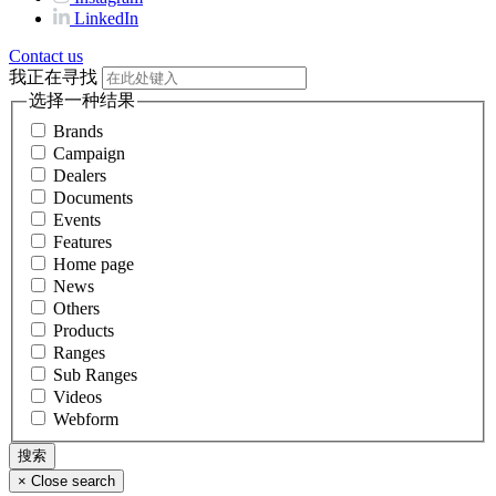
LinkedIn
Contact us
我正在寻找
选择一种结果
Brands
Campaign
Dealers
Documents
Events
Features
Home page
News
Others
Products
Ranges
Sub Ranges
Videos
Webform
×
Close search