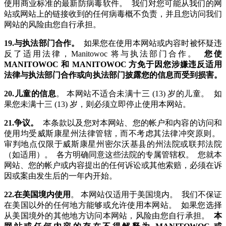
使用商业标准的最新防病毒软件。 我们对您可能从我们的网
站或网站上的链接收到的任何病毒概不负责，并且您访问我们
网站的风险由您自行承担。
19.与执法部门合作。
如果您在使用本网站或内容时被怀疑违
反了适用法律，Manitowoc 将与执法部门合作。
您使
MANITOWOC 和 MANITOWOC 方免于因您涉嫌违反适用
法律与执法部门合作或向执法部门披露您的信息而受到损害。
20.儿童的信息
。 本网站不适合未满十三 (13) 岁的儿童。 如
果您未满十三 (13) 岁，则必须立即停止使用本网站。
21.争议。
本条款以及您对本网站、您的帐户和内容的访问和
使用均受威斯康星州法律管辖，而不考虑其法律冲突原则。
审判地点仅限于威斯康星州密尔沃基县的州法院或联邦法院
（如适用）。 各方明确同意这些法院的专属管辖权。 您就本
网站、您的帐户或内容提出的任何诉讼或其他索赔，必须在诉
因或案由发生后的一年内开始。
22.在美国境内使用
。 本网站仅适用于美国境内。 我们不保证
在美国以外的任何地方能够或允许使用本网站。 如果您选择
从美国境外的其他地方访问本网站，风险由您自行承担。
本