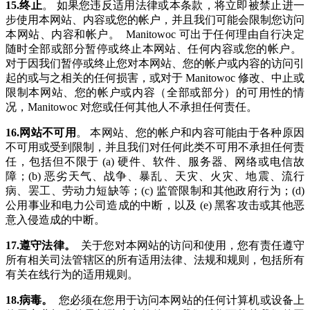
15.终止
。 如果您违反适用法律或本条款，将立即被禁止进一
步使用本网站、内容或您的帐户，并且我们可能会限制您访问
本网站、内容和帐户。 Manitowoc 可出于任何理由自行决定
随时全部或部分暂停或终止本网站、任何内容或您的帐户。
对于因我们暂停或终止您对本网站、您的帐户或内容的访问引
起的或与之相关的任何损害，或对于 Manitowoc 修改、中止或
限制本网站、您的帐户或内容（全部或部分）的可用性的情
况，Manitowoc 对您或任何其他人不承担任何责任。
16.网站不可用
。 本网站、您的帐户和内容可能由于各种原因
不可用或受到限制，并且我们对任何此类不可用不承担任何责
任，包括但不限于 (a) 硬件、软件、服务器、网络或电信故
障；(b) 恶劣天气、战争、暴乱、天灾、火灾、地震、流行
病、罢工、劳动力短缺等；(c) 监管限制和其他政府行为；(d)
公用事业和电力公司造成的中断，以及 (e) 黑客攻击或其他恶
意入侵造成的中断。
17.遵守法律。
关于您对本网站的访问和使用，您有责任遵守
所有相关司法管辖区的所有适用法律、法规和规则，包括所有
有关在线行为的适用规则。
18.病毒。
您必须在您用于访问本网站的任何计算机或设备上