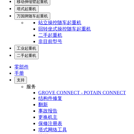
移动伸缩臂起重机
塔式起重机
万国牌随车起重机
站立操控随车起重机
回转坐式操控随车起重机
二手起重机
非目前型号
工业起重机
二手起重机
零部件
手册
支持
服务
GROVE CONNECT - POTAIN CONNECT
结构件修复
翻新
事故报告
更换机主
保修注册表
塔式网络工具