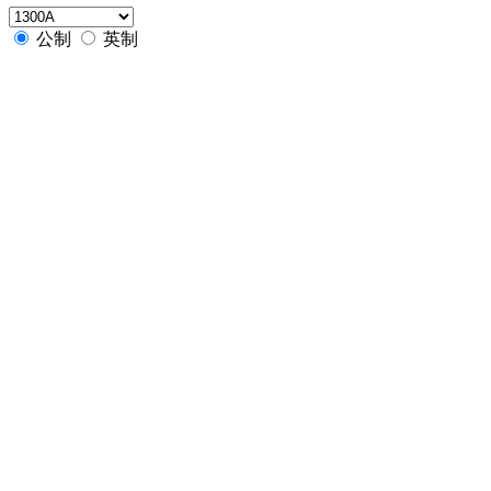
公制
英制