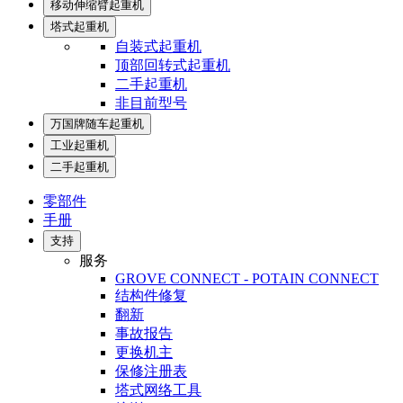
移动伸缩臂起重机
塔式起重机
自装式起重机
顶部回转式起重机
二手起重机
非目前型号
万国牌随车起重机
工业起重机
二手起重机
零部件
手册
支持
服务
GROVE CONNECT - POTAIN CONNECT
结构件修复
翻新
事故报告
更换机主
保修注册表
塔式网络工具