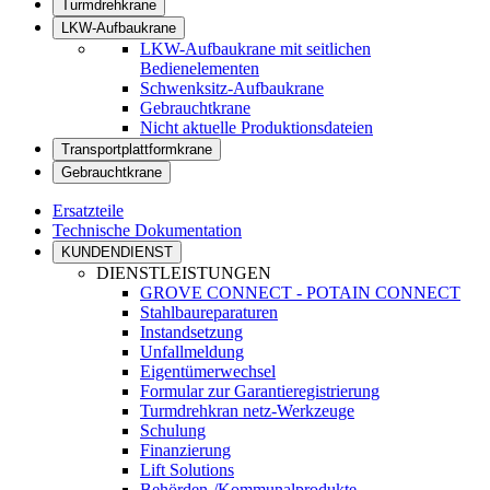
Turmdrehkrane
LKW-Aufbaukrane
LKW-Aufbaukrane mit seitlichen
Bedienelementen
Schwenksitz-Aufbaukrane
Gebrauchtkrane
Nicht aktuelle Produktionsdateien
Transportplattformkrane
Gebrauchtkrane
Ersatzteile
Technische Dokumentation
KUNDENDIENST
DIENSTLEISTUNGEN
GROVE CONNECT - POTAIN CONNECT
Stahlbaureparaturen
Instandsetzung
Unfallmeldung
Eigentümerwechsel
Formular zur Garantieregistrierung
Turmdrehkran netz-Werkzeuge
Schulung
Finanzierung
Lift Solutions
Behörden-/Kommunalprodukte