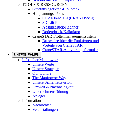
TOOLS & RESSOURCEN
Gitterauslegerkran-Bibliothek
Hubplanungs-Tools
CRANIMAX® (CRANEbee®)
3D Lift Plan
Abstützdruck-Rechner
Bodendruck-Kalkulator
CraneSTAR-Flottenmanagementsystem
Broschüre über die Funktionen und
Vorteile von CraneSTAR
CraneSTAR-Aktivierungsformular
UNTERNEHMEN
Infos über Manitowoc
Unsere Werte
Unsere Strategie
Our Culture
The Manitowoc Way
Unsere Sicherheitsvision
Umwelt & Nachhaltigkeit
Unternehmensführung
Anleger
Information
Nachrichten
Veranstaltungen