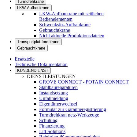
Turmdrehkrane
LKW-Aufbaukrane
LKW-Aufbaukrane mit seitlichen
Bedienelementen
Schwenksitz-Aufbaukrane
Gebrauchtkrane
Nicht aktuelle Produktionsdateien
Transportplattformkrane
Gebrauchtkrane
Ersatzteile
Technische Dokumentation
KUNDENDIENST
DIENSTLEISTUNGEN
GROVE CONNECT - POTAIN CONNECT
Stahlbaureparaturen
Instandsetzung
Unfallmeldung
Eigentümerwechsel
Formular zur Garantieregistrierung
Turmdrehkran netz-Werkzeuge
Schulung
Finanzierung
Lift Solutions
Behörden-/Kommunalprodukte