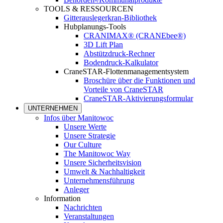
TOOLS & RESSOURCEN
Gitterauslegerkran-Bibliothek
Hubplanungs-Tools
CRANIMAX® (CRANEbee®)
3D Lift Plan
Abstützdruck-Rechner
Bodendruck-Kalkulator
CraneSTAR-Flottenmanagementsystem
Broschüre über die Funktionen und
Vorteile von CraneSTAR
CraneSTAR-Aktivierungsformular
UNTERNEHMEN
Infos über Manitowoc
Unsere Werte
Unsere Strategie
Our Culture
The Manitowoc Way
Unsere Sicherheitsvision
Umwelt & Nachhaltigkeit
Unternehmensführung
Anleger
Information
Nachrichten
Veranstaltungen