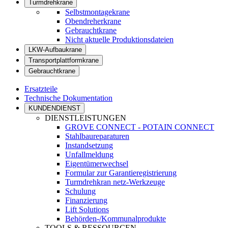
Turmdrehkrane
Selbstmontagekrane
Obendreherkrane
Gebrauchtkrane
Nicht aktuelle Produktionsdateien
LKW-Aufbaukrane
Transportplattformkrane
Gebrauchtkrane
Ersatzteile
Technische Dokumentation
KUNDENDIENST
DIENSTLEISTUNGEN
GROVE CONNECT - POTAIN CONNECT
Stahlbaureparaturen
Instandsetzung
Unfallmeldung
Eigentümerwechsel
Formular zur Garantieregistrierung
Turmdrehkran netz-Werkzeuge
Schulung
Finanzierung
Lift Solutions
Behörden-/Kommunalprodukte
TOOLS & RESSOURCEN