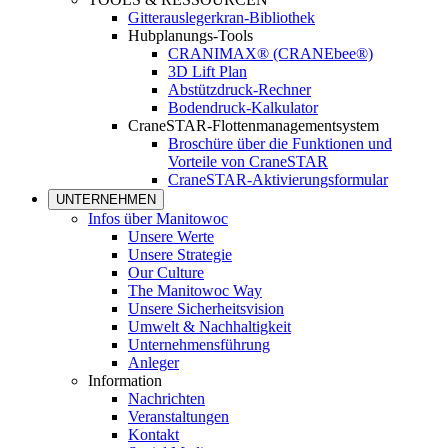
Gitterauslegerkran-Bibliothek
Hubplanungs-Tools
CRANIMAX® (CRANEbee®)
3D Lift Plan
Abstützdruck-Rechner
Bodendruck-Kalkulator
CraneSTAR-Flottenmanagementsystem
Broschüre über die Funktionen und
Vorteile von CraneSTAR
CraneSTAR-Aktivierungsformular
UNTERNEHMEN
Infos über Manitowoc
Unsere Werte
Unsere Strategie
Our Culture
The Manitowoc Way
Unsere Sicherheitsvision
Umwelt & Nachhaltigkeit
Unternehmensführung
Anleger
Information
Nachrichten
Veranstaltungen
Kontakt