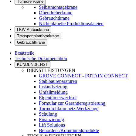
Turmdrehkrane
Selbstmontagekrane
Obendreherkrane
Gebrauchtkrane
Nicht aktuelle Produktionsdateien
LKW-Aufbaukrane
Transportplattformkrane
Gebrauchtkrane
Ersatzteile
Technische Dokumentation
KUNDENDIENST
DIENSTLEISTUNGEN
GROVE CONNECT - POTAIN CONNECT
Stahlbaureparaturen
Instandsetzung
Unfallmeldung
Eigentümerwechsel
Formular zur Garantieregistrierung
Turmdrehkran netz-Werkzeuge
Schulung
Finanzierung
Lift Solutions
Behörden-/Kommunalprodukte
TOOLS & RESSOURCEN