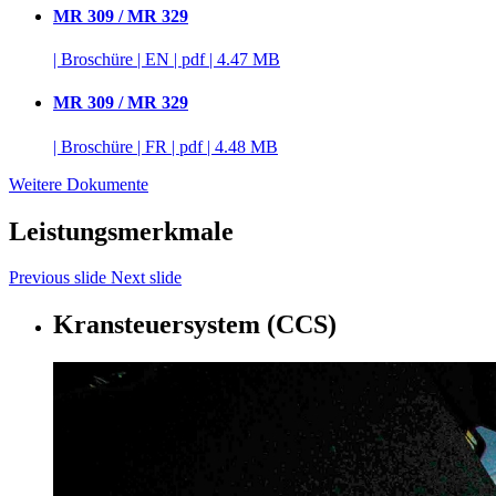
MR 309 / MR 329
|
Broschüre
|
EN
|
pdf
|
4.47 MB
MR 309 / MR 329
|
Broschüre
|
FR
|
pdf
|
4.48 MB
Weitere Dokumente
Leistungsmerkmale
Previous slide
Next slide
Kransteuersystem (CCS)