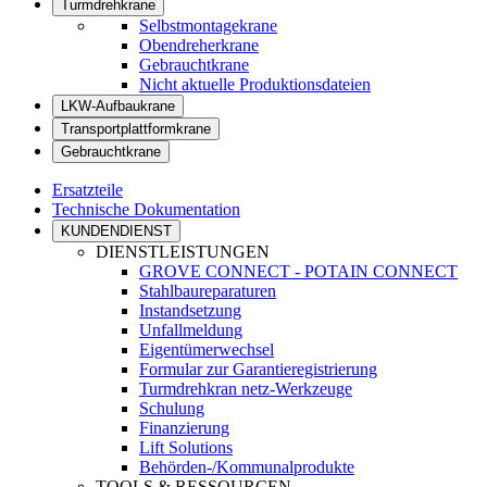
Turmdrehkrane
Selbstmontagekrane
Obendreherkrane
Gebrauchtkrane
Nicht aktuelle Produktionsdateien
LKW-Aufbaukrane
Transportplattformkrane
Gebrauchtkrane
Ersatzteile
Technische Dokumentation
KUNDENDIENST
DIENSTLEISTUNGEN
GROVE CONNECT - POTAIN CONNECT
Stahlbaureparaturen
Instandsetzung
Unfallmeldung
Eigentümerwechsel
Formular zur Garantieregistrierung
Turmdrehkran netz-Werkzeuge
Schulung
Finanzierung
Lift Solutions
Behörden-/Kommunalprodukte
TOOLS & RESSOURCEN