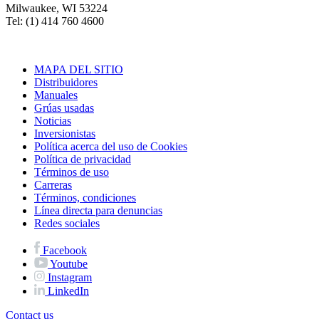
Milwaukee, WI 53224
Tel: (1) 414 760 4600
MAPA DEL SITIO
Distribuidores
Manuales
Grúas usadas
Noticias
Inversionistas
Política acerca del uso de Cookies
Política de privacidad
Términos de uso
Carreras
Términos, condiciones
Línea directa para denuncias
Redes sociales
Facebook
Youtube
Instagram
LinkedIn
Contact us