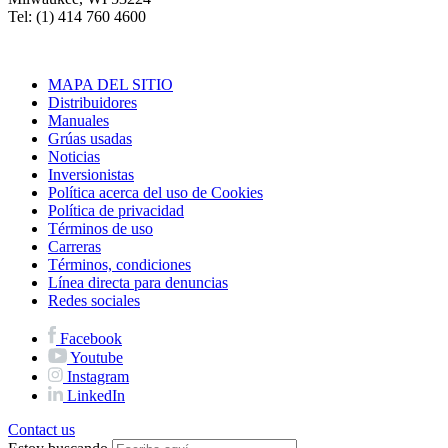
Tel: (1) 414 760 4600
MAPA DEL SITIO
Distribuidores
Manuales
Grúas usadas
Noticias
Inversionistas
Política acerca del uso de Cookies
Política de privacidad
Términos de uso
Carreras
Términos, condiciones
Línea directa para denuncias
Redes sociales
Facebook
Youtube
Instagram
LinkedIn
Contact us