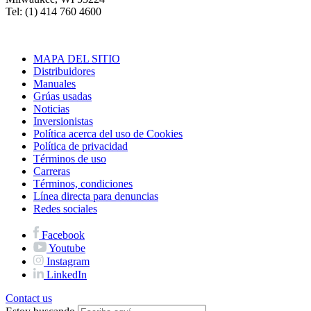
Tel: (1) 414 760 4600
MAPA DEL SITIO
Distribuidores
Manuales
Grúas usadas
Noticias
Inversionistas
Política acerca del uso de Cookies
Política de privacidad
Términos de uso
Carreras
Términos, condiciones
Línea directa para denuncias
Redes sociales
Facebook
Youtube
Instagram
LinkedIn
Contact us