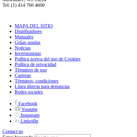
Tel: (1) 414 760 4600
MAPA DEL SITIO
Distribuidores
Manuales
Grúas usadas
Noticias
Inversionistas
Política acerca del uso de Cookies
Política de privacidad
Términos de uso
Carreras
Términos, condiciones
Línea directa para denuncias
Redes sociales
Facebook
Youtube
Instagram
LinkedIn
Contact us