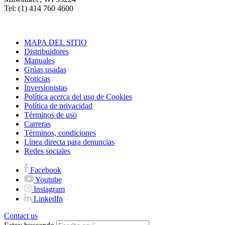
Tel: (1) 414 760 4600
MAPA DEL SITIO
Distribuidores
Manuales
Grúas usadas
Noticias
Inversionistas
Política acerca del uso de Cookies
Política de privacidad
Términos de uso
Carreras
Términos, condiciones
Línea directa para denuncias
Redes sociales
Facebook
Youtube
Instagram
LinkedIn
Contact us