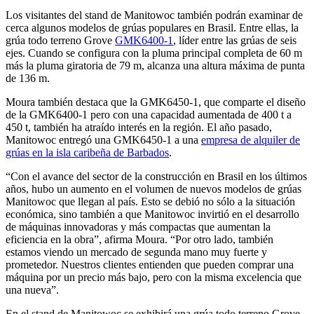
Los visitantes del stand de Manitowoc también podrán examinar de
cerca algunos modelos de grúas populares en Brasil. Entre ellas, la
grúa todo terreno Grove
GMK6400-1
, líder entre las grúas de seis
ejes. Cuando se configura con la pluma principal completa de 60 m
más la pluma giratoria de 79 m, alcanza una altura máxima de punta
de 136 m.
Moura también destaca que la GMK6450-1, que comparte el diseño
de la GMK6400-1 pero con una capacidad aumentada de 400 t a
450 t, también ha atraído interés en la región. El año pasado,
Manitowoc entregó una GMK6450-1 a una
empresa de alquiler de
grúas en la isla caribeña de Barbados
.
“Con el avance del sector de la construcción en Brasil en los últimos
años, hubo un aumento en el volumen de nuevos modelos de grúas
Manitowoc que llegan al país. Esto se debió no sólo a la situación
económica, sino también a que Manitowoc invirtió en el desarrollo
de máquinas innovadoras y más compactas que aumentan la
eficiencia en la obra”, afirma Moura. “Por otro lado, también
estamos viendo un mercado de segunda mano muy fuerte y
prometedor. Nuestros clientes entienden que pueden comprar una
máquina por un precio más bajo, pero con la misma excelencia que
una nueva”.
En el stand de Manitowoc se exhibirá una grúa todo terreno Grove