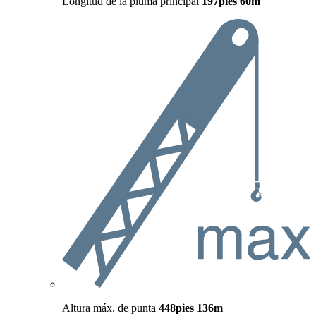
Longitud de la pluma principal
197pies
60m
Altura máx. de punta
448pies
136m